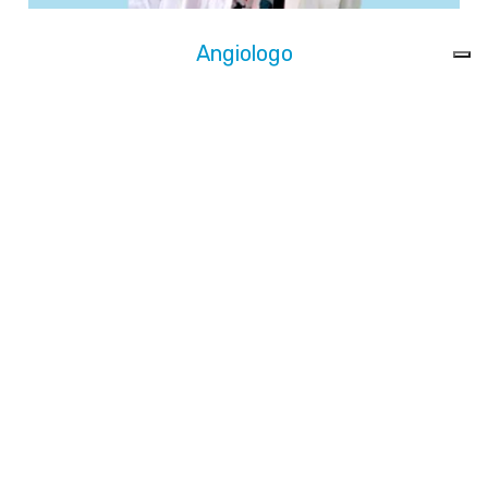
Cardiochirurgo
«
»
Scopri tutta la nostra équipe
Check Up di Prevenzione