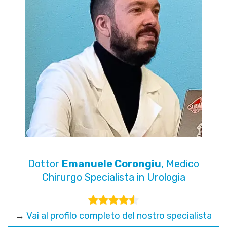
Dottor
Emanuele Corongiu
, Medico
Chirurgo Specialista in Urologia
→
Vai al profilo completo del nostro specialista