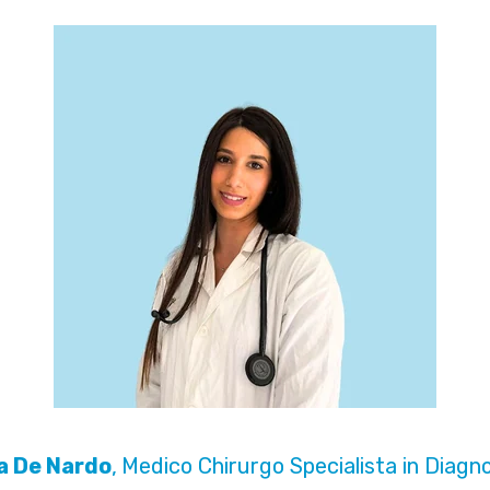
a De Nardo
,
Medico Chirurgo Specialista in Diagn