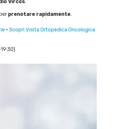
dio Vircos
.
 per
prenotare rapidamente
.
che
•
Scopri Visita Ortopedica Oncologica
–19:30)