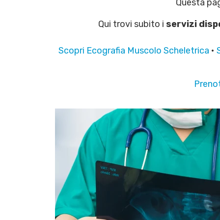
Questa pagi
Qui trovi subito i
servizi dispo
Scopri Ecografia Muscolo Scheletrica
•
Prenot