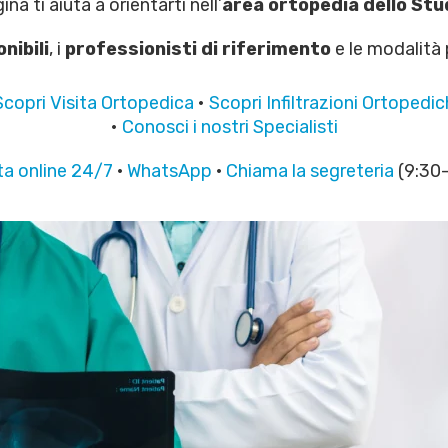
na ti aiuta a orientarti nell’
area ortopedia dello Stu
nibili
, i
professionisti di riferimento
e le modalità
Scopri Visita Ortopedica
•
Scopri Infiltrazioni Ortopedi
•
Conosci i nostri Specialisti
a online 24/7
·
WhatsApp
·
Chiama la segreteria
(9:30