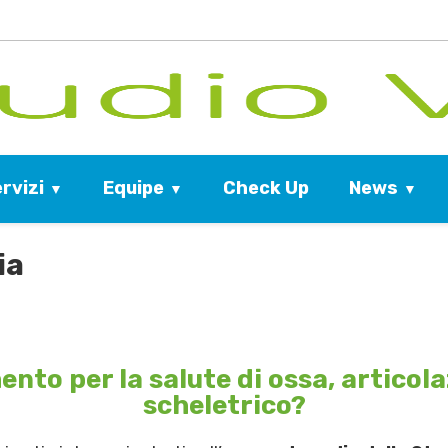
rvizi
Equipe
News
Check Up
ia
ento per la salute di ossa, artico
scheletrico?