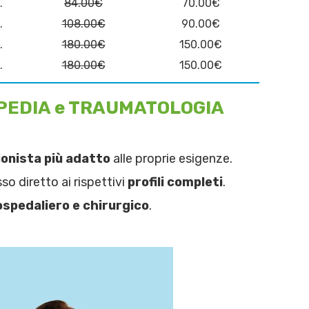
.
84.00€
70.00€
.
108.00€
90.00€
.
180.00€
150.00€
.
180.00€
150.00€
RTOPEDIA e TRAUMATOLOGIA
onista più adatto
alle proprie esigenze.
so diretto ai rispettivi
profili completi
.
ospedaliero e chirurgico
.