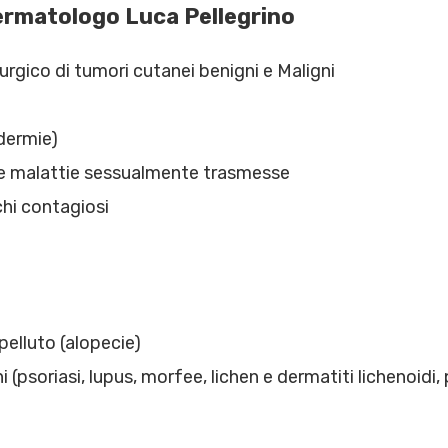
Dermatologo Luca Pellegrino
urgico di tumori cutanei benigni e Maligni
odermie)
a e malattie sessualmente trasmesse
chi contagiosi
pelluto (alopecie)
psoriasi, lupus, morfee, lichen e dermatiti lichenoidi,