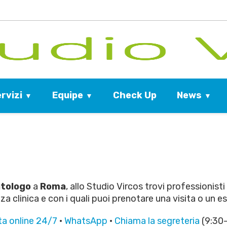
rvizi
Equipe
News
Check Up
tologo
a
Roma
, allo Studio Vircos trovi professionist
 clinica e con i quali puoi prenotare una visita o un e
a online 24/7
·
WhatsApp
·
Chiama la segreteria
(9:30