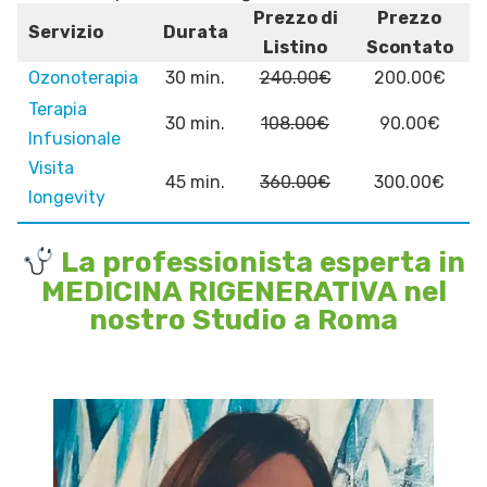
Prezzo di
Prezzo
Servizio
Durata
Listino
Scontato
Ozonoterapia
30 min.
240.00€
200.00€
Terapia
30 min.
108.00€
90.00€
Infusionale
Visita
45 min.
360.00€
300.00€
longevity
La professionista esperta in
MEDICINA RIGENERATIVA nel
nostro Studio a Roma