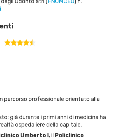
 degli Odontoiatri (
FNOMCEO
) n.
i
ienti
n percorso professionale orientato alla
o: già durante i primi anni di medicina ha
 realtà ospedaliere della capitale.
iclinico Umberto I
, il
Policlinico