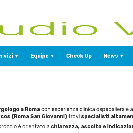
rvizi
Equipe
News
Check Up
rgologo a Roma
con esperienza clinica ospedaliera e 
rcos (Roma San Giovanni)
trovi
specialisti altamen
proccio è orientato a
chiarezza, ascolto e indicazio