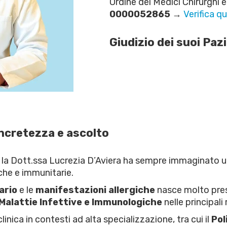
Ordine dei Medici Chirurghi e
0000052865
→
Verifica qu
Giudizio dei suoi Paz
ncretezza e ascolto
, la Dott.ssa Lucrezia D’Aviera ha sempre immaginato u
che e immunitarie.
ario
e le
manifestazioni allergiche
nasce molto prest
Malattie Infettive e Immunologiche
nelle principali
linica in contesti ad alta specializzazione, tra cui il
Pol