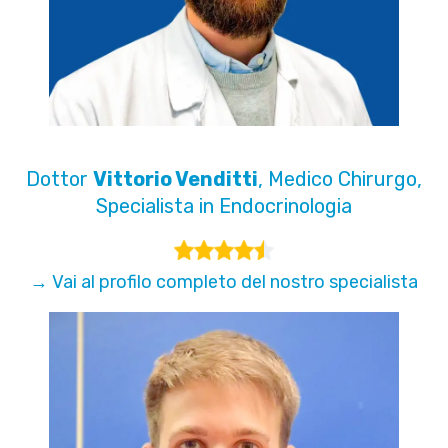
Dottor
Vittorio Venditti
, Medico Chirurgo,
Specialista in Endocrinologia
→ Vai al profilo completo del nostro specialista