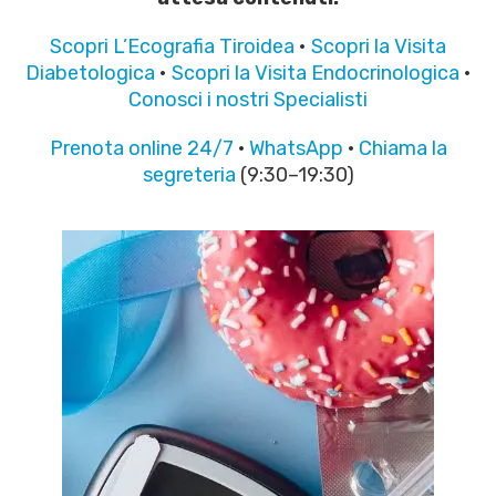
Scopri L’Ecografia Tiroidea
•
Scopri la Visita
Diabetologica
•
Scopri la Visita Endocrinologica
•
Conosci i nostri Specialisti
Prenota online 24/7
·
WhatsApp
·
Chiama la
segreteria
(9:30–19:30)