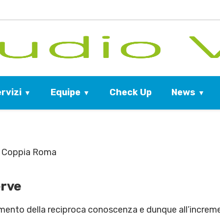
rvizi
Equipe
News
Check Up
i Coppia Roma
erve
umento della reciproca conoscenza e dunque all’increme