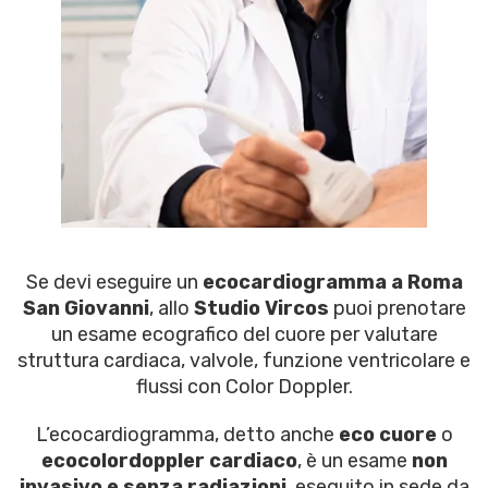
Se devi eseguire un
ecocardiogramma a Roma
San Giovanni
, allo
Studio Vircos
puoi prenotare
un esame ecografico del cuore per valutare
struttura cardiaca, valvole, funzione ventricolare e
flussi con Color Doppler.
L’ecocardiogramma, detto anche
eco cuore
o
ecocolordoppler cardiaco
, è un esame
non
invasivo e senza radiazioni
, eseguito in sede da