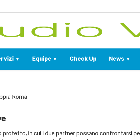
rvizi
Equipe
News
Check Up
oppia Roma
ve
protetto, in cui i due partner possano confrontarsi per 