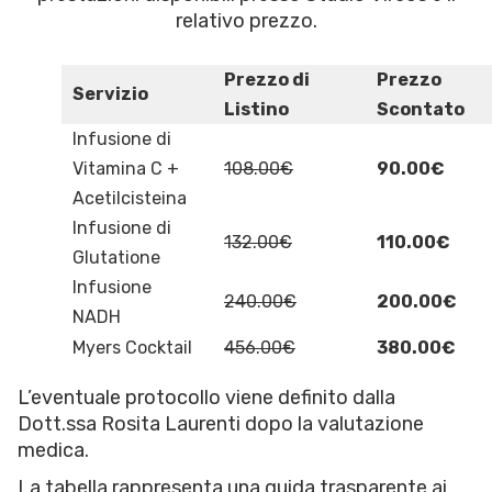
relativo prezzo.
Prezzo di
Prezzo
Servizio
Listino
Scontato
Infusione di
Vitamina C +
108.00€
90.00€
Acetilcisteina
Infusione di
132.00€
110.00€
Glutatione
Infusione
240.00€
200.00€
NADH
Myers Cocktail
456.00€
380.00€
L’eventuale protocollo viene definito dalla
Dott.ssa Rosita Laurenti dopo la valutazione
medica.
La tabella rappresenta una guida trasparente ai