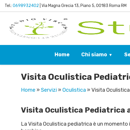
Tel.:
0698932402
| Via Magna Grecia 13, Piano 5, 00183 Roma RM
Chi siamo
Se
Home
Visita Oculistica Pediat
Home
»
Servizi
»
Oculistica
»
Visita Oculistic
Visita Oculistica Pediatrica 
La Visita Oculistica pediatrica è un momento i