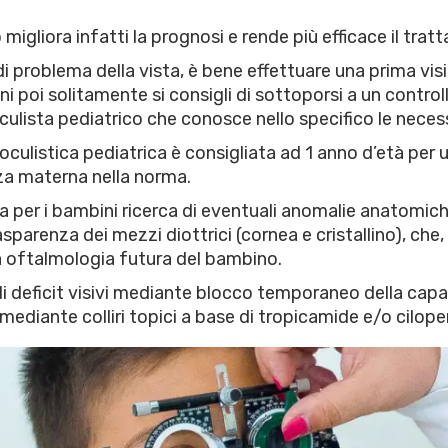
igliora infatti la prognosi e rende più efficace il trat
problema della vista, è bene effettuare una prima visita
nni poi solitamente si consigli di sottoporsi a un controll
culista pediatrico che conosce nello specifico le necessi
culistica pediatrica è consigliata ad 1 anno d’età per 
nza materna nella norma.
ca per i bambini ricerca di eventuali anomalie anatomich
sparenza dei mezzi diottrici (cornea e cristallino), che,
a oftalmologia futura del bambino.
di deficit visivi mediante blocco temporaneo della capac
a mediante colliri topici a base di tropicamide e/o cilop