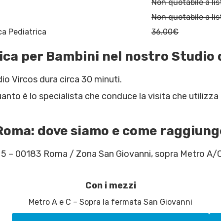
Non quotabile a lis
Non quotabile a lis
ca Pediatrica
36.00€
tica per Bambini nel nostro Studio
io Vircos dura circa 30 minuti.
uanto è lo specialista che conduce la visita che utilizza
 Roma: dove siamo e come raggiung
o 5 – 00183 Roma / Zona San Giovanni, sopra Metro A/
Con i mezzi
Metro A e C – Sopra la fermata San Giovanni