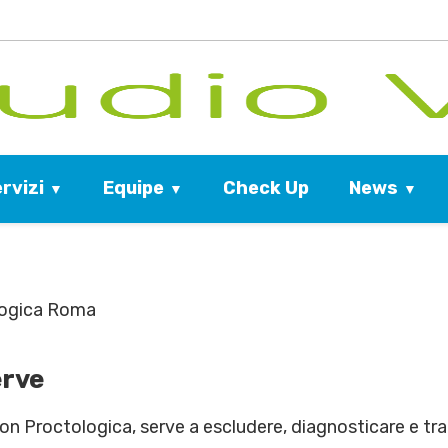
rvizi
Equipe
News
Check Up
logica Roma
erve
on Proctologica, serve a escludere, diagnosticare e tra