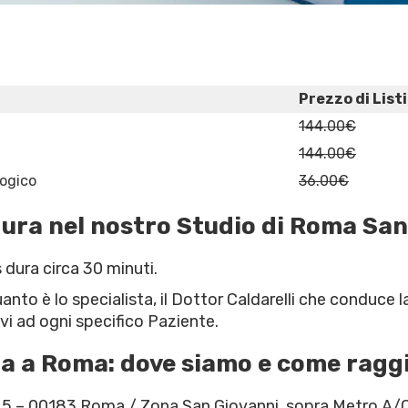
Prezzo di List
144.00€
144.00€
logico
36.00€
dura nel nostro Studio di Roma San
 dura circa 30 minuti.
anto è lo specialista, il Dottor Caldarelli che conduce la
tivi ad ogni specifico Paziente.
rla a Roma: dove siamo e come ragg
o 5 – 00183 Roma / Zona San Giovanni, sopra Metro A/