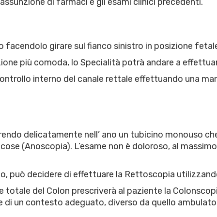
l’assunzione di farmaci e gli esami clinici precedenti.
no facendolo girare sul fianco sinistro in posizione fetal
zione più comoda, lo Specialità potrà andare a effettua
controllo interno del canale rettale effettuando una m
endo delicatamente nell’ ano un tubicino monouso che p
ucose (Anoscopia). L’esame non è doloroso, al massimo 
io, può decidere di effettuare la Rettoscopia utilizzand
ne totale del Colon prescriverà al paziente la Colonscop
e di un contesto adeguato, diverso da quello ambulator