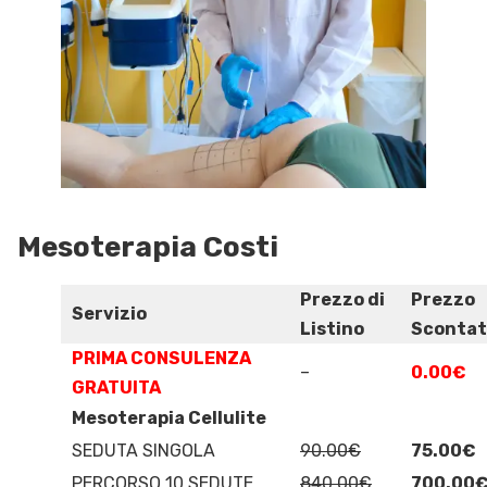
Mesoterapia Costi
Prezzo di
Prezzo
Servizio
Listino
Scontat
PRIMA CONSULENZA
–
0.00€
GRATUITA
Mesoterapia Cellulite
SEDUTA SINGOLA
90.00€
75.00€
PERCORSO 10 SEDUTE
840.00€
700.00