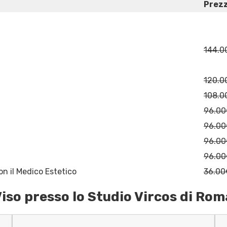
Prezz
144.0
120.0
108.0
96.0
96.0
96.0
96.0
n il Medico Estetico
36.00
iso presso lo Studio Vircos di Rom