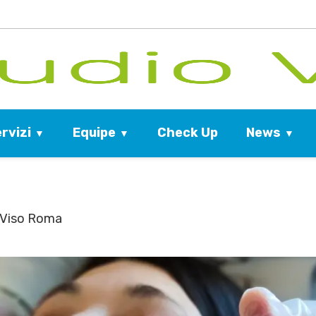
rvizi
Equipe
News
Check Up
 Viso Roma